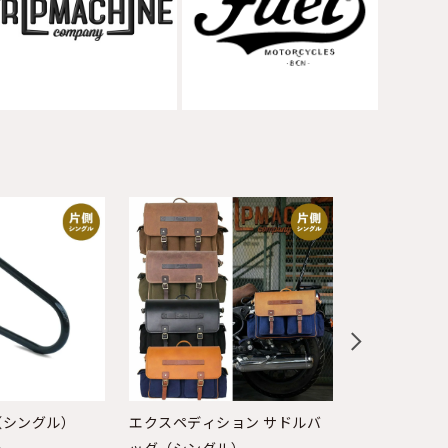
（シングル）
エクスペディション サドルバ
エクスペディ