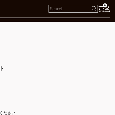
0
様
保有ポイント： pt
ログイン
ト
新規会員登録
ください