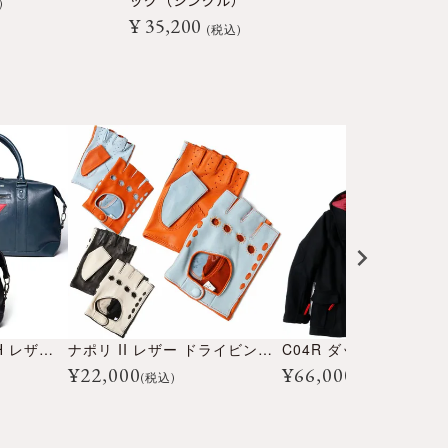
ッグ（シングル）
ッグ （ペア）
¥
35,200
¥
66,000
税込
アルピーヌ A310 72H レザーバッグ
ナポリ II レザー ドライビンググローブ
C04R ダッフルコート
¥
22,000
¥
66,000
(税込)
(税込)