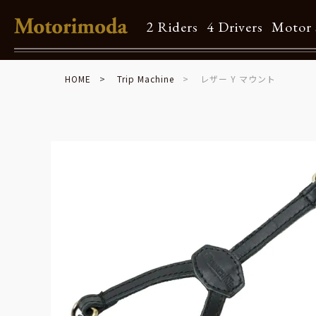
2 Riders
4 Drivers
Motor 
HOME
Trip Machine
レザー Y マウント
Shop Info
Motorimodaとは
店舗一覧
Brand
Brand list
Guide
ご利用ガイド