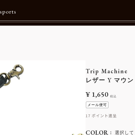
sports
Contents
特集一覧
Information一覧
Trip Machine
メルマガ購読
レザー Y マウン
カタログダウンロード
¥
1,650
税込
リクルート
メール便可
17
COLOR
選択して