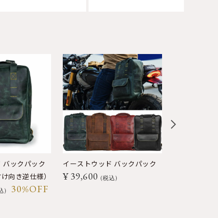
 バックパック
イーストウッド バックパック
ランブラー 
¥
39,600
付け向き逆仕様）
ア
税込
30%OFF
¥
33,000
込