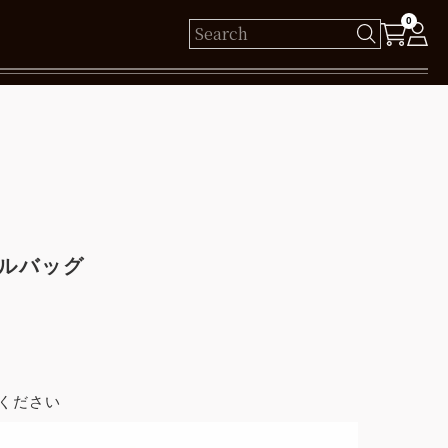
0
様
保有ポイント： pt
ログイン
ドルバッグ
新規会員登録
ください