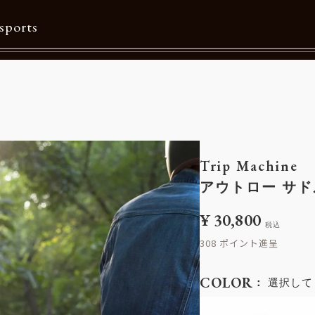
sports
Contents
特集一覧
Information一覧
Trip Machine
メルマガ購読
アウトロー サ
カタログダウンロード
¥
30,800
税込
リクルート
308
COLOR
選択して