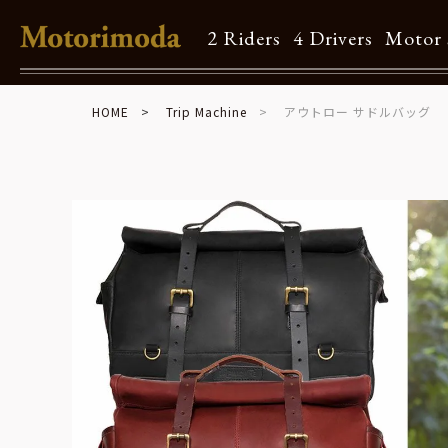
2 Riders
4 Drivers
Motor 
HOME
Trip Machine
アウトロー サドルバッグ
Shop Info
Motorimodaとは
店舗一覧
Brand
Brand list
Guide
ご利用ガイド