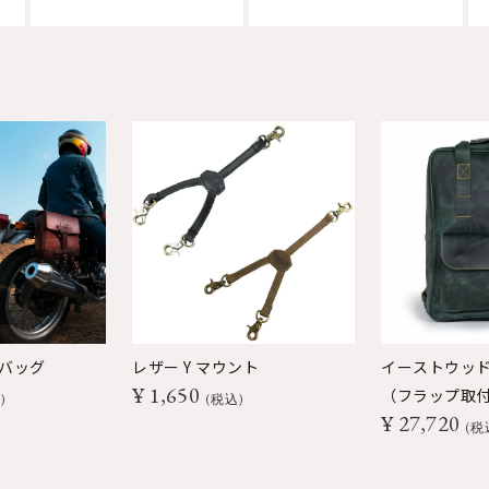
 バッグ
レザー Y マウント
イーストウッド
¥
1,650
（フラップ取
込
税込
¥
27,720
税