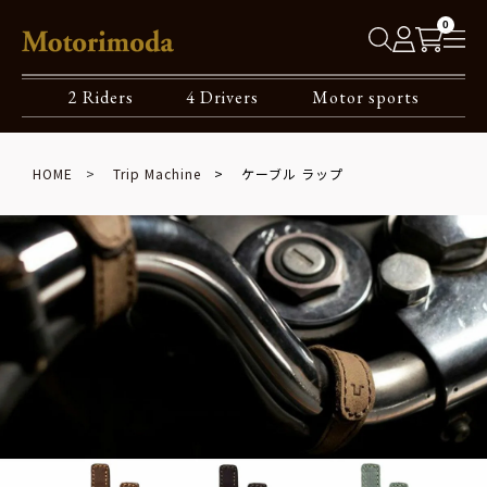
0
2 Riders
4 Drivers
Motor sports
HOME
Trip Machine
ケーブル ラップ