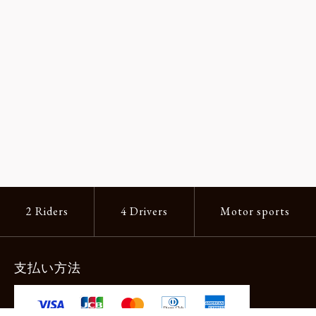
2 Riders
4 Drivers
Motor sports
支払い方法