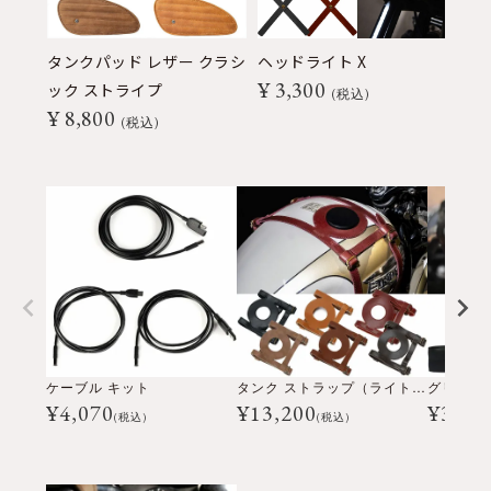
タンクパッド レザー クラシ
ヘッドライト X
ツ
¥
3,300
¥
ック ストライプ
税込
¥
8,800
税込
ケーブル キット
タンク ストラップ（ライトサイドキャップ用）
グリップ
¥
4,070
¥
13,200
¥
3,63
(税込)
(税込)