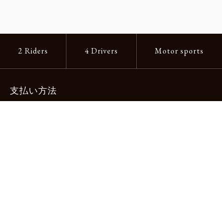
2 Riders
4 Drivers
Motor sports
支払い方法
-クレジットカード -あと払い（ペイディ）
-PayPay -楽天ペイ -Amazon Pay
-代金引換（手数料660円） ※宅配便限定
送料