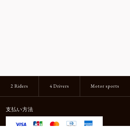
2 Riders
4 Drivers
Motor sports
支払い方法