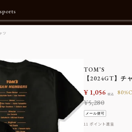
sports
ャツ
Contents
特集一覧
Information一覧
TOM’S
メルマガ購読
【2024GT】
カタログダウンロード
¥
1,056
80%
税込
リクルート
¥
5,280
メール便可
11