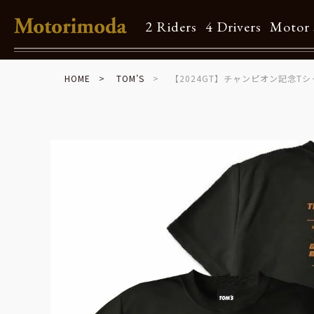
2 Riders
4 Drivers
Motor 
HOME
TOM’S
【2024GT】チャンピオン記念Tシ
Shop Info
Motorimodaとは
店舗一覧
Brand
Brand list
Guide
ご利用ガイド