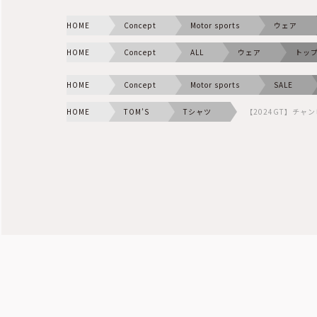
HOME
Concept
Motor sports
ウェア
HOME
Concept
ALL
ウェア
トッ
HOME
Concept
Motor sports
SALE
HOME
TOM’S
Tシャツ
【2024GT】チャ