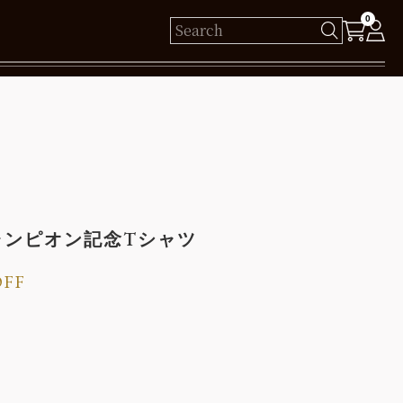
0
様
保有ポイント： pt
ログイン
チャンピオン記念Tシャツ
新規会員登録
OFF