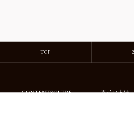
TOP
CONTENTS
GUIDE
支払い方法
Motorimodaとは
ご利用ガイド
店舗一覧
よくある質問
リクルート
お問合せ