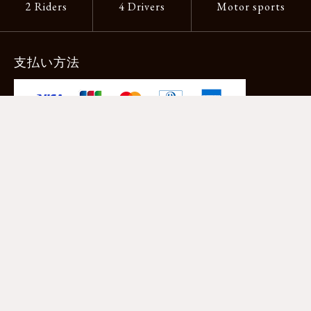
2 Riders
4 Drivers
Motor sports
支払い方法
-クレジットカード -あと払い（ペイディ）
-PayPay -楽天ペイ -Amazon Pay
-代金引換（手数料660円） ※宅配便限定
送料
全国一律1,100円
＊メール便配送対象商品は一律330円。
11,000円以上のお買い物で当社負担。