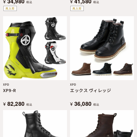
34,980
41,580
¥
¥
税込
税込
再入荷
再入荷
XPD
XPD
XP9-R
エックス ヴィレッジ
82,280
36,080
¥
¥
税込
税込