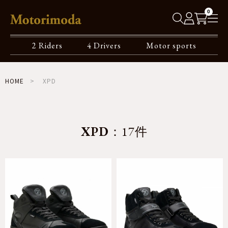
0
2 Riders
4 Drivers
Motor sports
HOME
XPD
XPD
：17件