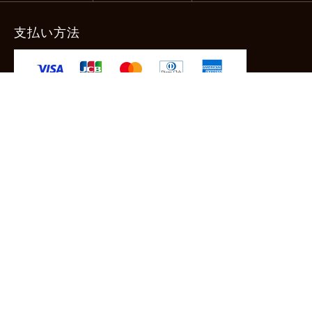
支払い方法
-クレジットカード -あと払い（ペイディ）
-PayPay -楽天ペイ -Amazon Pay
-代金引換（手数料660円） ※宅配便限定
送料
全国一律1,100円
＊メール便配送対象商品は一律330円。
11,000円以上のお買い物で当社負担。
ご利用ガイドはこちら