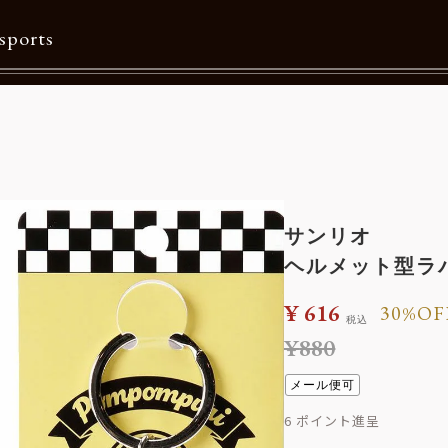
sports
ー
Contents
特集一覧
Information一覧
サンリオ
メルマガ購読
ヘルメット型ラ
カタログダウンロード
¥
616
30%OF
税込
リクルート
¥
880
メール便可
6