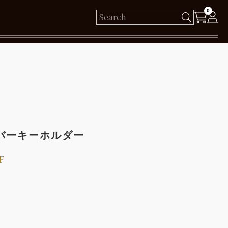
0
様
保有ポイント： pt
ログイン
バーキーホルダー
新規会員登録
F