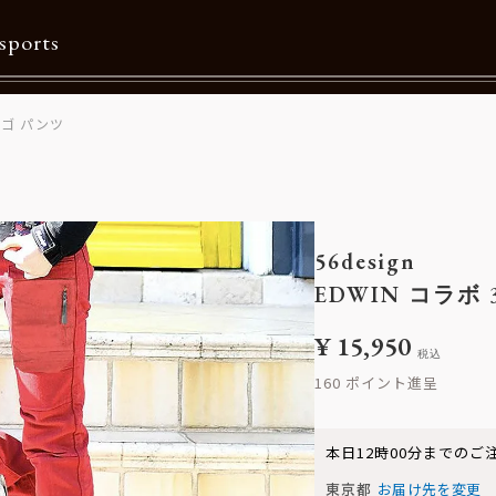
sports
ーゴ パンツ
Contents
特集一覧
Information一覧
56design
メルマガ購読
EDWIN コラボ
カタログダウンロード
¥
15,950
税込
リクルート
160
本日
12時00分
までのご
東京都
お届け先を変更