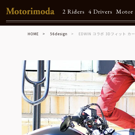
2 Riders
4 Drivers
Motor 
HOME
56design
EDWIN コラボ 3Dフィット カ
Shop Info
Motorimodaとは
店舗一覧
Brand
Brand list
Guide
ご利用ガイド