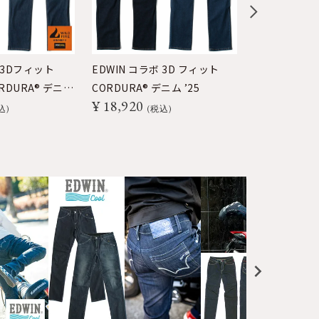
 3Dフィット
EDWIN コラボ 3D フィット
ストレッチ 
CORDURA® デニム
CORDURA® デニム ’25
CORDURA®
¥
18,920
¥
19,800
込
税込