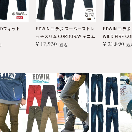
 3Dフィット
EDWIN コラボ スーパーストレ
EDWIN コラボ
ッチスリム CORDURA® デニム
WILD FIRE 
¥
17,930
¥
21,890
’25
込
税込
税