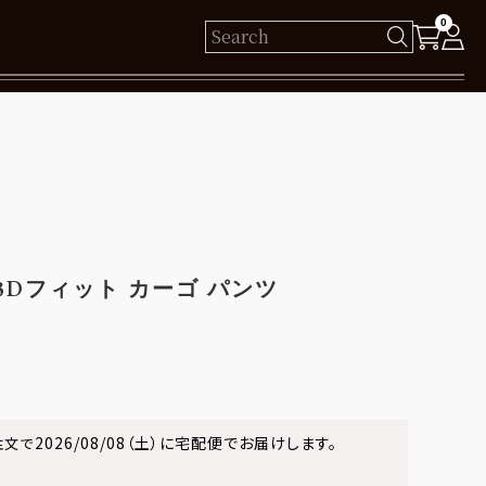
0
様
保有ポイント： pt
ログイン
 3Dフィット カーゴ パンツ
新規会員登録
2026/08/08（土）
に
宅配便
でお届けします。
注文で