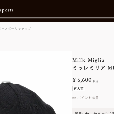
sports
O ベースボールキャップ
Contents
特集一覧
Information一覧
Mille Miglia
メルマガ購読
ミッレミリア M
カタログダウンロード
¥
6,600
税込
リクルート
再入荷
66
明日
12時00分
までのご