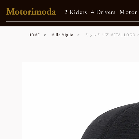
2 Riders
4 Drivers
Motor 
HOME
Mille Miglia
ミッレミリア METAL LOG
Shop Info
Motorimodaとは
店舗一覧
Brand
Brand list
Guide
ご利用ガイド