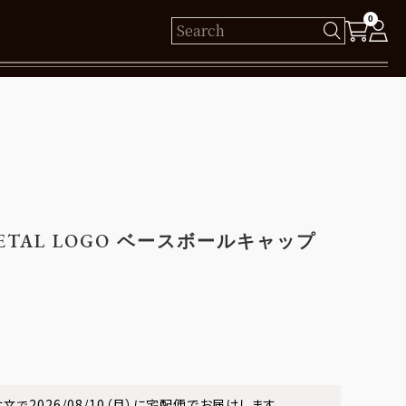
0
様
保有ポイント： pt
ログイン
ETAL LOGO ベースボールキャップ
新規会員登録
2026/08/10（月）
に
宅配便
でお届けします。
注文で