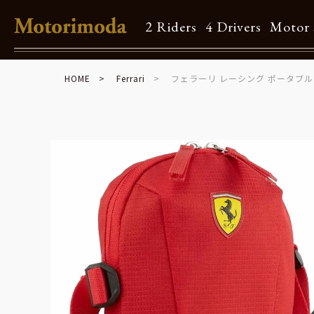
2 Riders
4 Drivers
Motor 
HOME
Ferrari
フェラーリ レーシング ポータブ
Shop Info
Motorimodaとは
店舗一覧
Brand
Brand list
Guide
ご利用ガイド