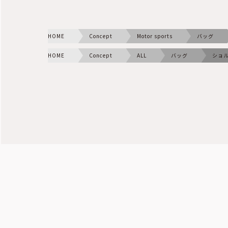
HOME
Concept
Motor sports
バッグ
HOME
Concept
ALL
バッグ
ショ