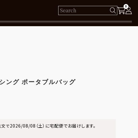
0
様
保有ポイント： pt
ログイン
シング ポータブルバッグ
新規会員登録
2026/08/08（土）
に
宅配便
でお届けします。
注文で