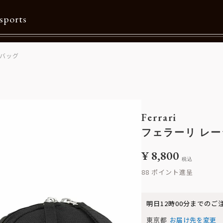
sports
ルバッグ
Contents
特集一覧
Information一覧
Ferrari
メルマガ購読
フェラーリ レー
カタログダウンロード
¥
8,800
税込
リクルート
88
明日
12時00分
までのご
東京都
お届け先を変更