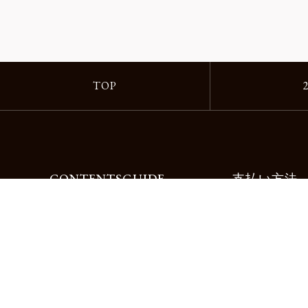
TOP
CONTENTS
GUIDE
支払い方法
Motorimodaとは
ご利用ガイド
店舗一覧
よくある質問
リクルート
お問合せ