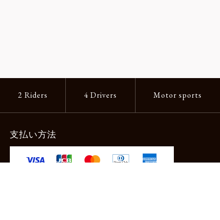
2 Riders
4 Drivers
Motor sports
支払い方法
-クレジットカード -あと払い（ペイディ）
-PayPay -楽天ペイ -Amazon Pay