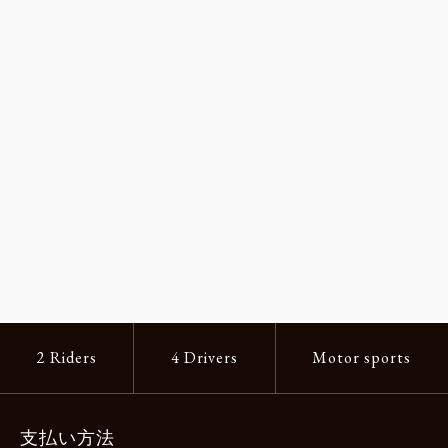
2 Riders
4 Drivers
Motor sports
支払い方法