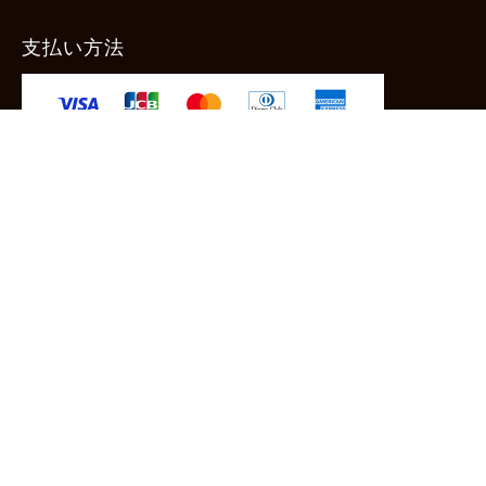
支払い方法
-クレジットカード -あと払い（ペイディ）
-PayPay -楽天ペイ -Amazon Pay
-代金引換（手数料660円） ※宅配便限定
送料
全国一律1,100円
＊メール便配送対象商品は一律330円。