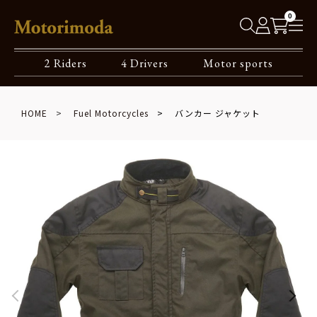
0
2 Riders
4 Drivers
Motor sports
HOME
Fuel Motorcycles
バンカー ジャケット