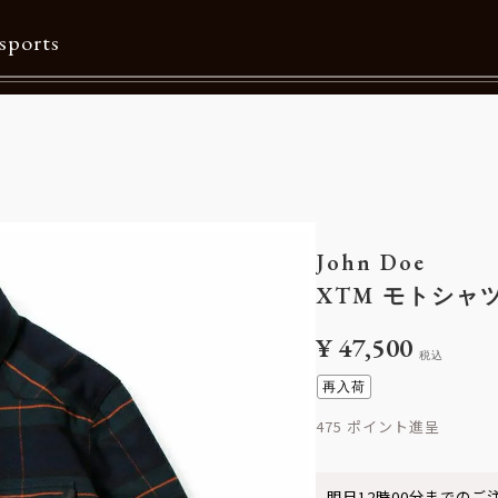
sports
Contents
特集一覧
Information一覧
John Doe
メルマガ購読
XTM モトシャ
カタログダウンロード
¥
47,500
税込
リクルート
再入荷
475
明日
12時00分
までのご