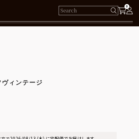
0
様
保有ポイント： pt
ログイン
ツヴィンテージ
新規会員登録
2026/08/13（木）
に
宅配便
でお届けします。
注文で