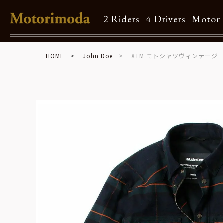
2 Riders
4 Drivers
Motor 
HOME
John Doe
XTM モトシャツヴィンテージ
Shop Info
Motorimodaとは
店舗一覧
Brand
Brand list
Guide
ご利用ガイド