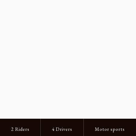
2 Riders
4 Drivers
Motor sports