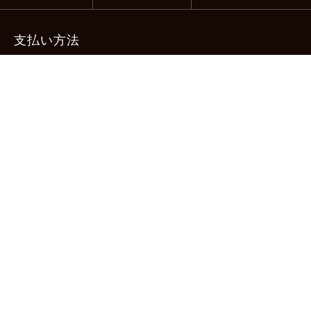
支払い方法
-クレジットカード -あと払い（ペイディ）
-PayPay -楽天ペイ -Amazon Pay
-代金引換（手数料660円） ※宅配便限定
送料
全国一律1,100円
＊メール便配送対象商品は一律330円。
11,000円以上のお買い物で当社負担。
ご利用ガイドはこちら