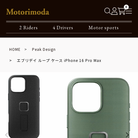
0
2 Riders
4 Drivers
Motor sports
HOME
Peak Design
エブリデイ ループ ケース iPhone 16 Pro Max