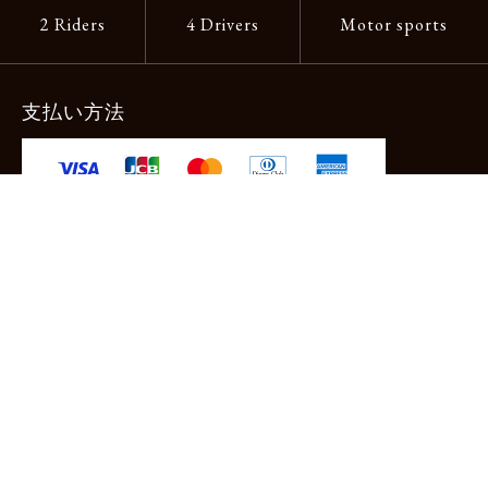
2 Riders
4 Drivers
Motor sports
支払い方法
-クレジットカード -あと払い（ペイディ）
-PayPay -楽天ペイ -Amazon Pay
-代金引換（手数料660円） ※宅配便限定
送料
全国一律1,100円
＊メール便配送対象商品は一律330円。
11,000円以上のお買い物で当社負担。