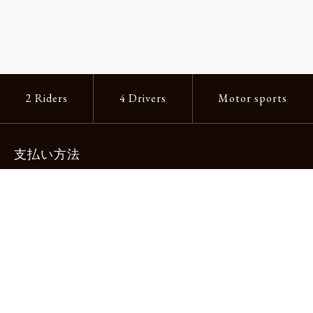
2 Riders
4 Drivers
Motor sports
支払い方法
-クレジットカード -あと払い（ペイディ）
-PayPay -楽天ペイ -Amazon Pay
-代金引換（手数料660円） ※宅配便限定