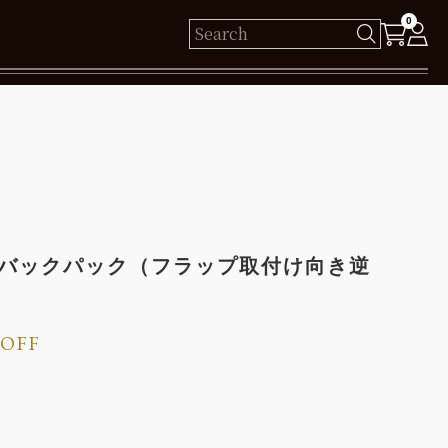
0
様
保有ポイント： pt
ログイン
 バックパック（フラップ取付け向き逆
新規会員登録
%OFF