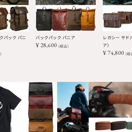
クパック パニ
バックパック パニア
レガシー サド
¥
28,600
ア）
税込
¥
74,800
込
税