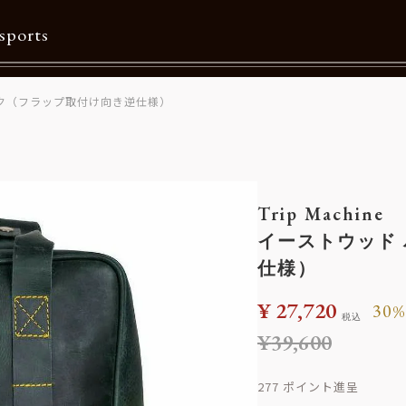
sports
ク（フラップ取付け向き逆仕様）
Contents
特集一覧
Information一覧
Trip Machine
メルマガ購読
イーストウッド
カタログダウンロード
仕様）
リクルート
¥
27,720
30
税込
¥
39,600
277