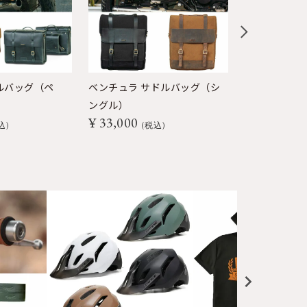
ルバッグ（ペ
ベンチュラ サドルバッグ（シ
サドルステー
¥
15,400
ングル）
¥
33,000
込
税込