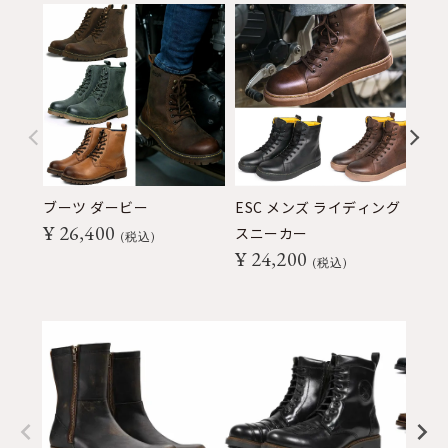
ブーツ ダービー
ESC メンズ ライディング
ヘ
¥
26,400
スニーカー
ブ
税込
¥
24,200
¥
税込