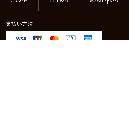
2 Riders
4 Drivers
Motor sports
支払い方法
-クレジットカード -あと払い（ペイディ）
-PayPay -楽天ペイ -Amazon Pay
-代金引換（手数料660円） ※宅配便限定
送料
全国一律1,100円
＊メール便配送対象商品は一律330円。
11,000円以上のお買い物で当社負担。