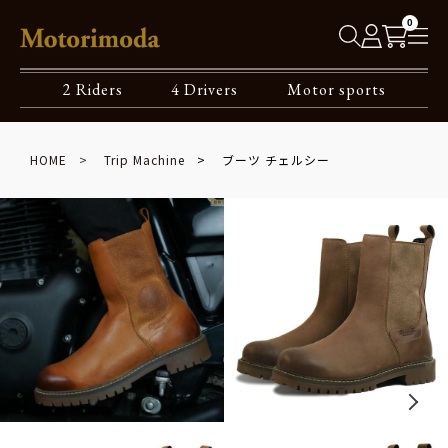
0
2 Riders
4 Drivers
Motor sports
HOME
Trip Machine
ブーツ チェルシー