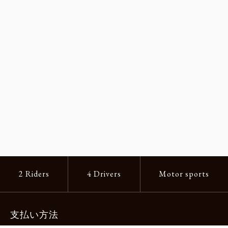
2 Riders
4 Drivers
Motor sports
支払い方法