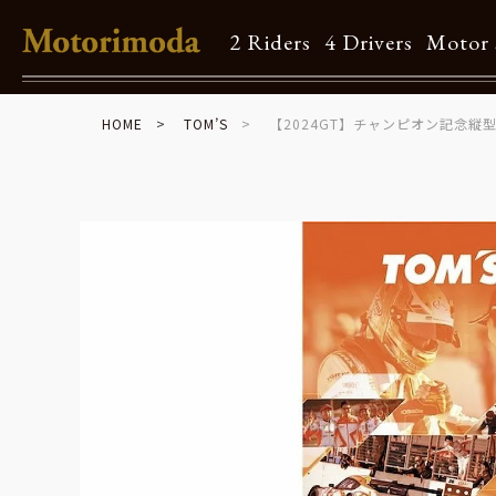
2 Riders
4 Drivers
Motor 
HOME
TOM’S
【2024GT】チャンピオン記念縦
Shop Info
Motorimodaとは
店舗一覧
Brand
Brand list
Guide
ご利用ガイド