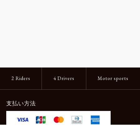
2 Riders
4 Drivers
Motor sports
支払い方法