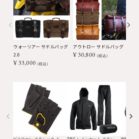
ウォーリアー サドルバッグ
アウトロー サドルバッグ
ミ
¥
30,800
¥
2.0
税込
¥
33,000
税込
ビコローレ クラシック ドライビンググローブ
TRC レインセット クラシック