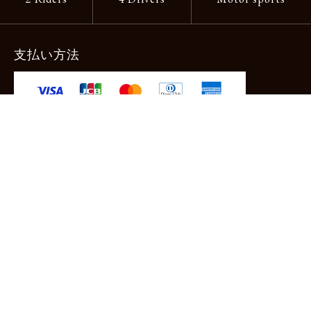
支払い方法
-クレジットカード -あと払い（ペイディ）
-PayPay -楽天ペイ -Amazon Pay
-代金引換（手数料660円） ※宅配便限定
送料
全国一律1,100円
＊メール便配送対象商品は一律330円。
11,000円以上のお買い物で当社負担。