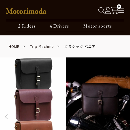
0
2 Riders
4 Drivers
Motor sports
HOME
Trip Machine
クラシック パニア