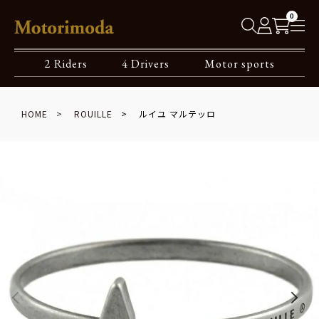
0
2 Riders
4 Drivers
Motor sports
HOME
ROUILLE
ルイユ マルテッロ