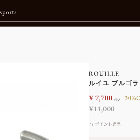
sports
Contents
特集一覧
Information一覧
ROUILLE
メルマガ購読
ルイユ ブルゴラ
カタログダウンロード
¥
7,700
30%
税込
リクルート
¥
11,000
77