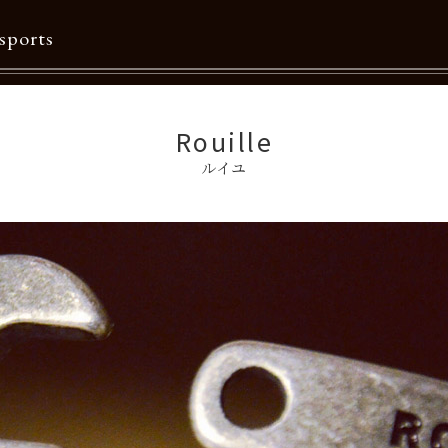
sports
Contents
Rouille
ルイユ
特集一覧
Information一覧
メルマガ購読
カタログダウンロード
リクルート