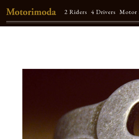
2 Riders
4 Drivers
Motor 
Shop Info
Motorimodaとは
店舗一覧
Brand
Brand list
Guide
ご利用ガイド