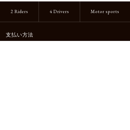
2 Riders
4 Drivers
Motor sports
支払い方法
-クレジットカード -あと払い（ペイディ）
-PayPay -楽天ペイ -Amazon Pay
-代金引換（手数料660円） ※宅配便限定
送料
全国一律1,100円
＊メール便配送対象商品は一律330円。
11,000円以上のお買い物で当社負担。