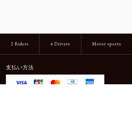
2 Riders
4 Drivers
Motor sports
支払い方法
-クレジットカード -あと払い（ペイディ）
-PayPay -楽天ペイ -Amazon Pay
-代金引換（手数料660円） ※宅配便限定