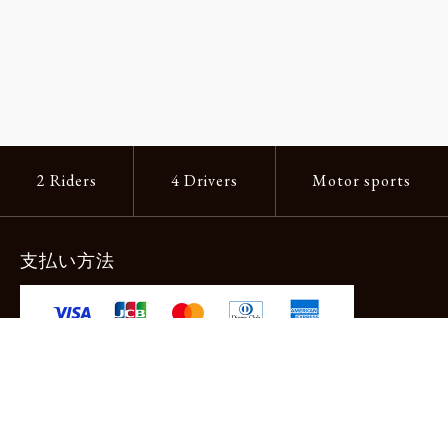
2 Riders
4 Drivers
Motor sports
支払い方法
-クレジットカード -あと払い（ペイディ）
-PayPay -楽天ペイ -Amazon Pay
-代金引換（手数料660円） ※宅配便限定