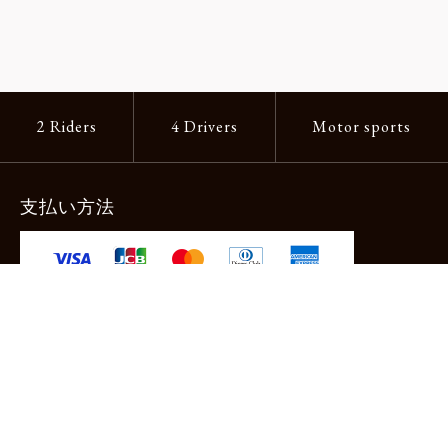
2 Riders
4 Drivers
Motor sports
支払い方法
-クレジットカード -あと払い（ペイディ）
-PayPay -楽天ペイ -Amazon Pay
-代金引換（手数料660円） ※宅配便限定
送料