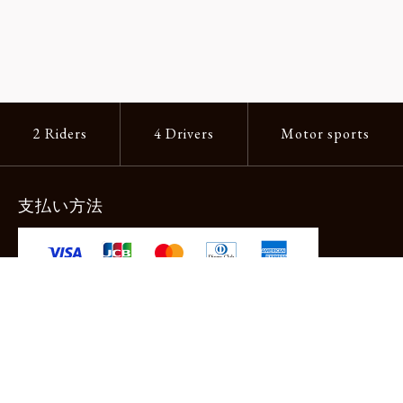
2 Riders
4 Drivers
Motor sports
支払い方法
-クレジットカード -あと払い（ペイディ）
-PayPay -楽天ペイ -Amazon Pay
-代金引換（手数料660円） ※宅配便限定