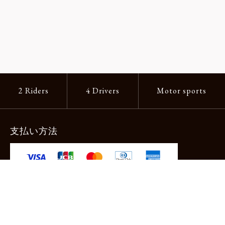
2 Riders
4 Drivers
Motor sports
支払い方法
-クレジットカード -あと払い（ペイディ）
-PayPay -楽天ペイ -Amazon Pay
-代金引換（手数料660円） ※宅配便限定