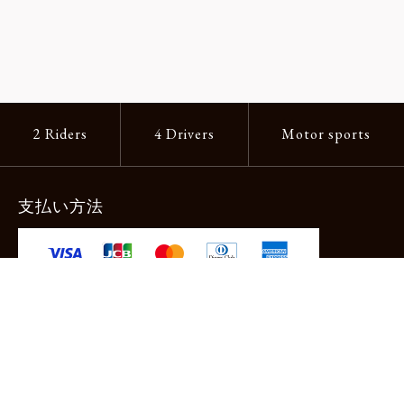
2 Riders
4 Drivers
Motor sports
支払い方法
-クレジットカード -あと払い（ペイディ）
-PayPay -楽天ペイ -Amazon Pay
-代金引換（手数料660円） ※宅配便限定