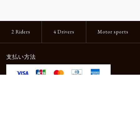
2 Riders
4 Drivers
Motor sports
支払い方法
-クレジットカード -あと払い（ペイディ）
-PayPay -楽天ペイ -Amazon Pay
-代金引換（手数料660円） ※宅配便限定
送料