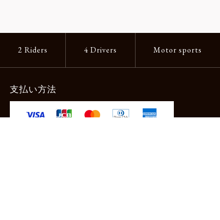
2 Riders
4 Drivers
Motor sports
支払い方法
-クレジットカード -あと払い（ペイディ）
-PayPay -楽天ペイ -Amazon Pay
-代金引換（手数料660円） ※宅配便限定
送料