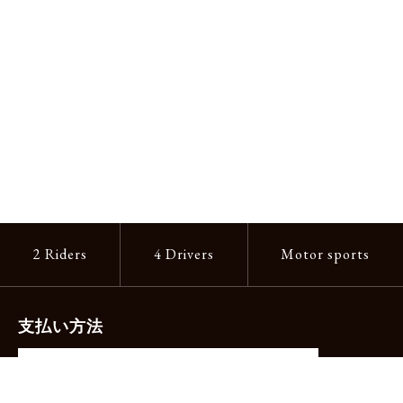
2 Riders
4 Drivers
Motor sports
支払い方法