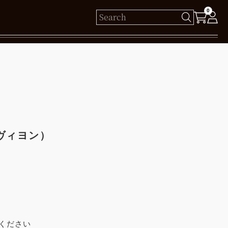
0
様
保有ポイント： pt
ログイン
ヴィヨン）
新規会員登録
ください