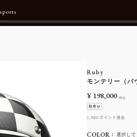
sports
Contents
特集一覧
Information一覧
Ruby
メルマガ購読
モンテリー（パ
カタログダウンロード
¥
198,000
税込
リクルート
取寄せ
1,980
COLOR
選択して