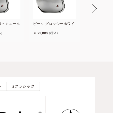
 リュミエールイエロー
ピーク グロッシーホワイト
ピーク グロ
￥
22,000
￥
22,000
込
税込
税込
ー
クラシック