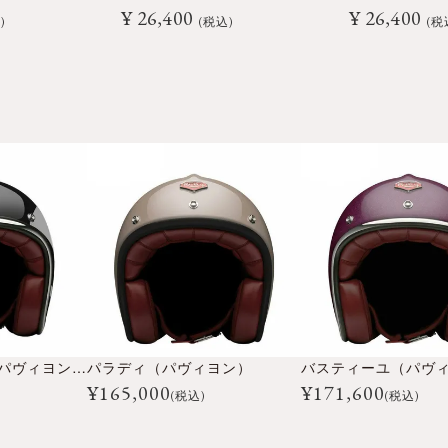
¥
26,400
¥
26,400
込
税込
税
ル ブルリション（パヴィヨン）
パラディ（パヴィヨン）
バスティーユ（パヴ
¥
165,000
¥
171,600
(税込)
(税込)