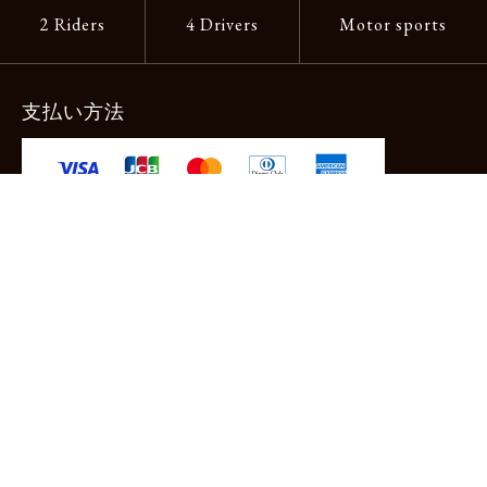
2 Riders
4 Drivers
Motor sports
支払い方法
-クレジットカード -あと払い（ペイディ）
-PayPay -楽天ペイ -Amazon Pay
-代金引換（手数料660円） ※宅配便限定
送料
全国一律1,100円
＊メール便配送対象商品は一律330円。
11,000円以上のお買い物で当社負担。