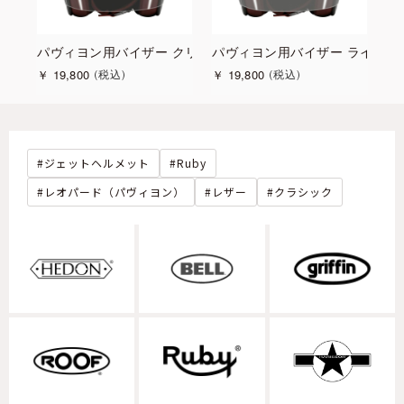
ボン
パヴィヨン用バイザー クリア
パヴィヨン用バイザー ライト
パ
￥
19,800
￥
19,800
￥
税込
税込
ジェットヘルメット
Ruby
レオパード（パヴィヨン）
レザー
クラシック