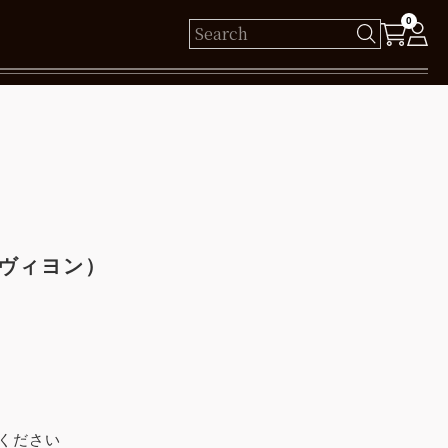
0
様
保有ポイント： pt
ログイン
パヴィヨン）
新規会員登録
ください