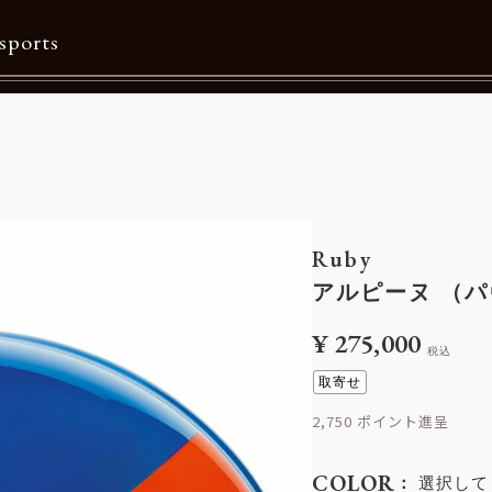
sports
Contents
特集一覧
Information一覧
Ruby
メルマガ購読
アルピーヌ （
カタログダウンロード
¥
275,000
税込
リクルート
取寄せ
2,750
COLOR
選択して