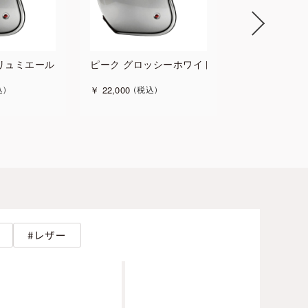
 リュミエールイエロー
ピーク グロッシーホワイト
ピーク グロ
￥
22,000
￥
22,000
込
税込
税込
レザー