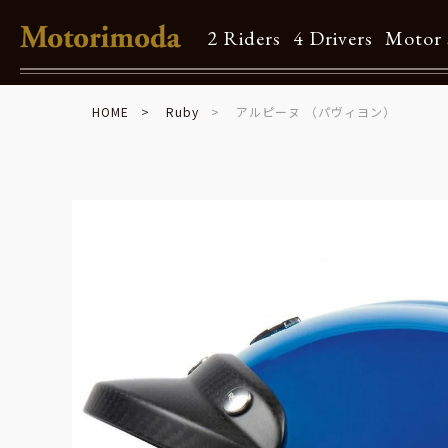
2 Riders
4 Drivers
Motor 
HOME
Ruby
アルピーヌ （パヴィヨン）
Shop Info
Motorimodaとは
店舗一覧
Brand
Brand list
Guide
ご利用ガイド