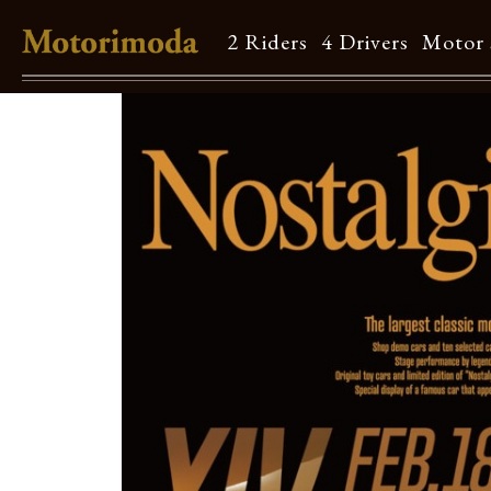
2 Riders
4 Drivers
Motor 
Shop Info
Motorimodaとは
店舗一覧
Brand
Brand list
Guide
ご利用ガイド