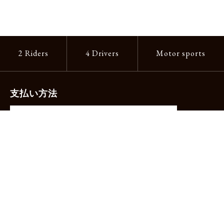
2 Riders
4 Drivers
Motor sports
支払い方法
-クレジットカード（主要ブランド各種）
-PayPay -楽天ペイ -Amazon Pay
-代金引換（手数料660円）※宅配便限定
送料