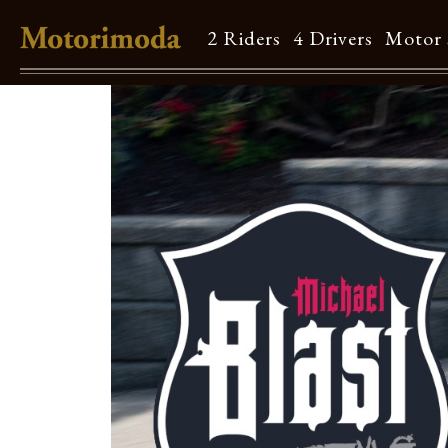
2 Riders
4 Drivers
Motor 
Shop Info
Motorimodaとは
店舗一覧
Brand
Brand list
Guide
ご利用ガイド