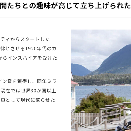
間たちとの趣味が高じて立ち上げられ
ニティからスタートした
彷彿とさせる1920年代のカ
ーからインスパイアを受けた
ザイン賞を獲得し、同年ミラ
。現在では世界30か国以上
転車として現代に蘇らせた