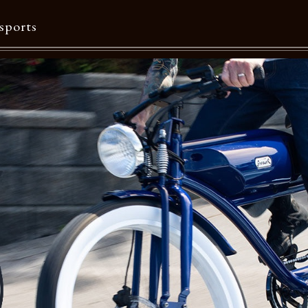
sports
Contents
特集一覧
Information一覧
メルマガ購読
カタログダウンロード
リクルート