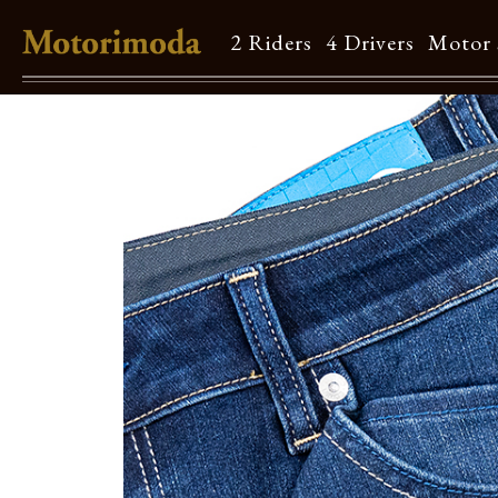
2 Riders
4 Drivers
Motor 
Shop Info
Motorimodaとは
店舗一覧
Brand
Brand list
Guide
ご利用ガイド