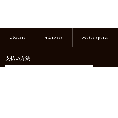
2 Riders
4 Drivers
Motor sports
支払い方法
-クレジットカード（主要ブランド各種）
-PayPay -楽天ペイ -Amazon Pay
-代金引換（手数料660円）※宅配便限定