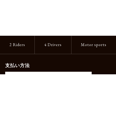
2 Riders
4 Drivers
Motor sports
支払い方法
-クレジットカード（主要ブランド各種）
-PayPay -楽天ペイ -Amazon Pay
-代金引換（手数料660円）※宅配便限定