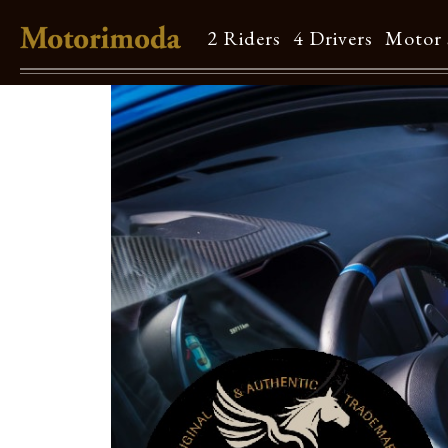
2 Riders
4 Drivers
Motor 
Shop Info
Motorimodaとは
店舗一覧
Brand
Brand list
Guide
ご利用ガイド