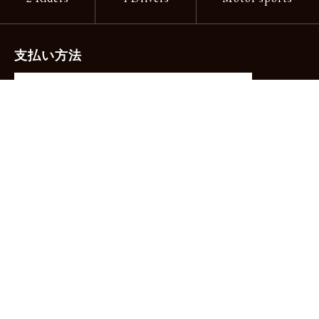
支払い方法
-クレジットカード（主要ブランド各種）
-PayPay -楽天ペイ -Amazon Pay
-代金引換（手数料660円）※宅配便限定
送料
全国一律1,100円
＊メール便配送対象商品は一律330円。
11,000円以上のお買い物で当社負担。