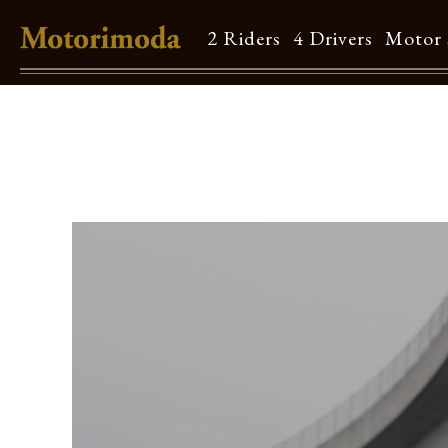
2 Riders
4 Drivers
Motor 
Shop Info
Motorimodaとは
店舗一覧
Brand
Brand list
Guide
ご利用ガイド