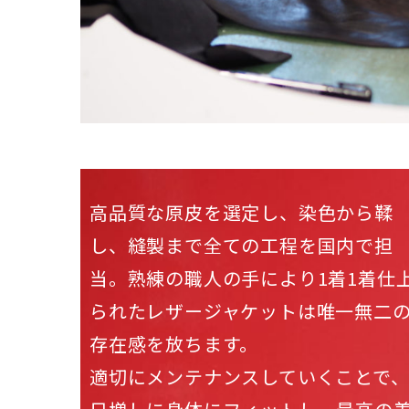
高品質な原皮を選定し、染色から鞣
し、縫製まで全ての工程を国内で担
当。熟練の職人の手により1着1着仕
られたレザージャケットは唯一無二
存在感を放ちます。
適切にメンテナンスしていくことで