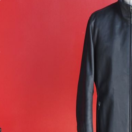
着
左
イ
ス
す